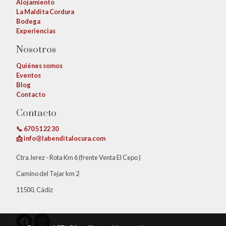
Alojamiento
La Maldita Cordura
Bodega
Experiencias
Nosotros
Quiénes somos
Eventos
Blog
Contacto
Contacto
📞 670 51 22 30
📩 info@labenditalocura.com
Ctra Jerez - Rota Km 6 (frente Venta El Cepo )
Camino del Tejar km 2
11500, Cádiz