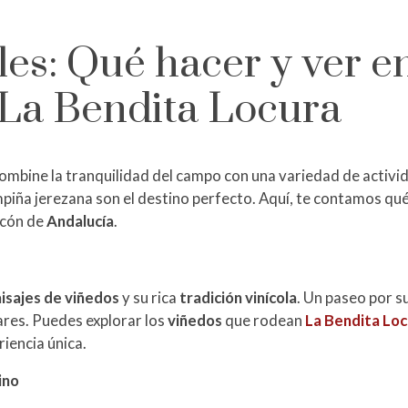
es: Qué hacer y ver en
 La Bendita Locura
ombine la tranquilidad del campo con una variedad de activid
mpiña jerezana son el destino perfecto. Aquí, te contamos qué
ncón de
Andalucía
.
isajes de viñedos
y su rica
tradición vinícola
. Un paseo por s
ares. Puedes explorar los
viñedos
que rodean
La Bendita Lo
iencia única.
ino