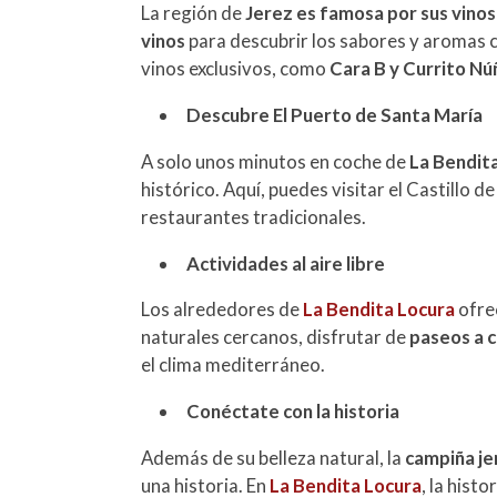
La región de
Jerez es famosa por sus vinos
vinos
para descubrir los sabores y aromas c
vinos exclusivos, como
Cara B y Currito N
Descubre El Puerto de Santa María
A solo unos minutos en coche de
La Bendit
histórico. Aquí, puedes visitar el Castillo 
restaurantes tradicionales.
Actividades al aire libre
Los alrededores de
La Bendita Locura
ofre
naturales cercanos, disfrutar de
paseos a c
el clima mediterráneo.
Conéctate con la historia
Además de su belleza natural, la
campiña j
una historia. En
La Bendita Locura
, la hist