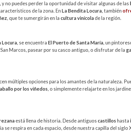
, y no puedes perder la oportunidad de visitar algunas de las
aracterísticos de la zona. En
La Bendita Locura
, también
ofr
úñez
, que te sumergirán en la
cultura vinícola
de la región.
a Locura
, se encuentra
El Puerto de Santa María
, un pintore
de San Marcos, pasear por su casco antiguo, o disfrutar de la
ga
cen múltiples opciones para los amantes de la naturaleza. P
aballo por los viñedos
, o simplemente relajarte en los jardine
erezana
está llena de historia. Desde antiguos
castillos
hasta
oria se respira en cada espacio, desde nuestra capilla del siglo