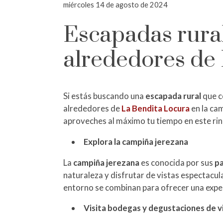
miércoles 14 de agosto de 2024
Escapadas rural
alrededores de
Si estás buscando una
escapada rural
que c
alrededores de
La Bendita Locura
en la ca
aproveches al máximo tu tiempo en este ri
Explora la campiña jerezana
La
campiña jerezana
es conocida por sus
pa
naturaleza y disfrutar de vistas espectacul
entorno se combinan para ofrecer una exper
Visita bodegas y degustaciones de v