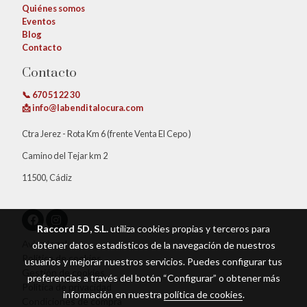
Quiénes somos
Eventos
Blog
Contacto
Contacto
📞 670 51 22 30
📩 info@labenditalocura.com
Ctra Jerez - Rota Km 6 (frente Venta El Cepo )
Camino del Tejar km 2
11500, Cádiz
Raccord 5D, S.L.
utiliza cookies propias y terceros para
Aviso legal
obtener datos estadísticos de la navegación de nuestros
Política de cookies
usuarios y mejorar nuestros servicios. Puedes configurar tus
Gestión de cookies
preferencias a través del botón “Configurar” o obtener más
Política de privacidad
información en nuestra
política de cookies
.
Condiciones de compra