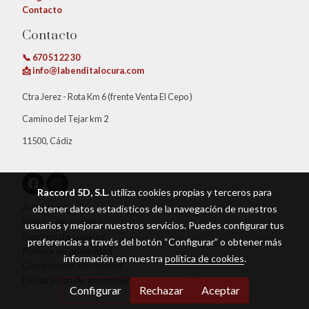
Contacto
Contacto
📞 670 51 22 30
📩 info@labenditalocura.com
Ctra Jerez - Rota Km 6 (frente Venta El Cepo )
Camino del Tejar km 2
11500, Cádiz
Raccord 5D, S.L.
utiliza cookies propias y terceros para
Aviso legal
obtener datos estadísticos de la navegación de nuestros
Política de cookies
usuarios y mejorar nuestros servicios. Puedes configurar tus
Gestión de cookies
preferencias a través del botón “Configurar” o obtener más
Política de privacidad
información en nuestra
política de cookies
.
Condiciones de compra
Declaración de accesibilidad
Configurar
Rechazar
Aceptar