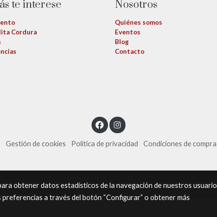
ás te interese
Nosotros
iento
Quiénes somos
ita Cordura
Eventos
a
Blog
ncias
Contacto
s
Gestión de cookies
Política de privacidad
Condiciones de compra
 para obtener datos estadísticos de la navegación de nuestros usuari
s preferencias a través del botón “Configurar” o obtener más