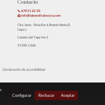
Contacto
📞 670 51 22 30
📩 info@labenditalocura.com
Ctra Jerez - Rota Km 6 (frente Venta El
Cepo )
Camino del Tejar km 2
11500, Cádiz
Declaración de accesibilidad
os
Configurar
Rechazar
Aceptar