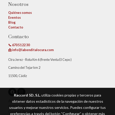
Nosotros
Quiénes somos
Eventos
Blog
Contacto
Contacto
📞 670 51 22 30
📩 info@labenditalocura.com
Ctra Jerez - Rota Km 6 (frente Venta El Cepo )
Camino del Tejar km 2
11500, Cádiz
Raccord 5D, S.L.
utiliza cookies propias y terceros para
Aviso legal
obtener datos estadísticos de la navegación de nuestros
Política de cookies
usuarios y mejorar nuestros servicios. Puedes configurar tus
Gestión de cookies
preferencias a través del botón “Configurar” o obtener más